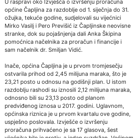
U raspravi oko Izvješća o izvršenju proračuna
općine Čapljina za razdoblje od 1. siječnja do 31.
ožujka, tekuće godine, sudjelovali su vijećnici
Mirko Vasilj i Pero Previšić iz Čapljinske neovisne
stranke, dok su pojašnjenja dali Anka Škipina
pomoćnica načelnika za proračun i financije i
sam načelnik dr. Smiljan Vidić.
Inače, općina Čapljina je u prvom tromjesečju
ostvarila prihod od 2,45 milijuna maraka, što je
23,21 posto u odnosu na godišnji plan. U istom
razdoblju rashodi su iznosili 2,12 milijuna maraka,
odnosno bili su 23,13 posto od planom
predviđenog iznosa u 2017. godini. Uglavnom,
općinska riznica je u prvom kvartalu ove godine,
uspješno poslovala. Izvješće o izvršenju
proračuna prihvaćeno je sa 17 glasova, šest
vijećnika bilo je protiv, a jedan suzdržan. Većinom