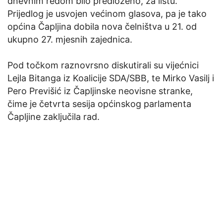
dnevnim redom bilo predloženo, za listu.
Prijedlog je usvojen većinom glasova, pa je tako
općina Čapljina dobila nova čelništva u 21. od
ukupno 27. mjesnih zajednica.
Pod točkom raznovrsno diskutirali su vijećnici
Lejla Bitanga iz Koalicije SDA/SBB, te Mirko Vasilj i
Pero Previšić iz Čapljinske neovisne stranke,
čime je četvrta sesija općinskog parlamenta
Čapljine zaključila rad.