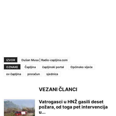
IZVOR
Dušan Musa | Radio-capljina.com
OZNAKE
Čapljina
čapljinski portal
Općinsko vijeće
ov čapljina
proračun
sjednica
VEZANI ČLANCI
Vatrogasci u HNŽ gasili deset
požara, od toga pet intervencija
u...