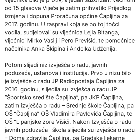
od 15 glasova Vijeće je zatim prihvatilo Prijedlog
izmjena i dopuna Proračuna općine Čapljina za
2017. godinu. U raspravi koja se po toj točci
vodila, sudjelovali su vijećnica Lejla Bitanga,
vijećnici Mirko Vasilj i Pero Previšić, te pomoćnice
načelnika Anka Škipina i Anđelka Udženija.
Potom slijedi niz izvješća o radu, javnih
poduzeća, ustanova i institucija. Prvo u nizu bilo
je izvješće o radu JP Radiopostaja Čapljina za
2016. godinu, slijedila su izvješća o radu JP
“Športsko središte Čapljina”, pa JKP Čapljina,
zatim izvješća o radu – Srednje škole Čapljina, pa
OŠ “Čapljina” OŠ Vladimira Pavlovića Čapljina, te
OŠ “Lipanjske zore Višići. Nakon Izvješća o radu
javnih poduzeća i škola slijedila su izvješća o radu
– Doma zdravlja Čapljina, pa Gradske ljekarne