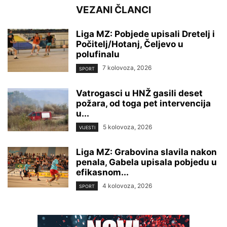
VEZANI ČLANCI
Liga MZ: Pobjede upisali Dretelj i
Počitelj/Hotanj, Čeljevo u
polufinalu
7 kolovoza, 2026
SPORT
Vatrogasci u HNŽ gasili deset
požara, od toga pet intervencija
u...
5 kolovoza, 2026
VIJESTI
Liga MZ: Grabovina slavila nakon
penala, Gabela upisala pobjedu u
efikasnom...
4 kolovoza, 2026
SPORT