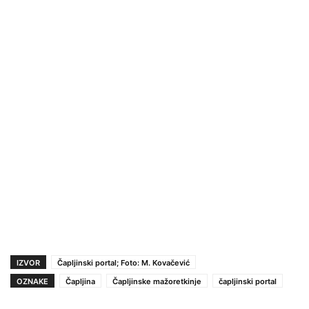
IZVOR
Čapljinski portal; Foto: M. Kovačević
OZNAKE
Čapljina
Čapljinske mažoretkinje
čapljinski portal