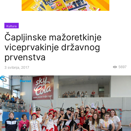
Kultura
Čapljinske mažoretkinje
viceprvakinje državnog
prvenstva
5697
3 svibnja, 2017