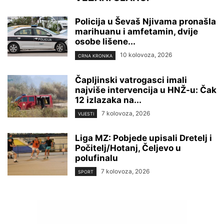
Policija u Ševaš Njivama pronašla
marihuanu i amfetamin, dvije
osobe lišene...
10 kolovoza, 2026
CRNA KRONIKA
Čapljinski vatrogasci imali
najviše intervencija u HNŽ-u: Čak
12 izlazaka na...
7 kolovoza, 2026
VIJESTI
Liga MZ: Pobjede upisali Dretelj i
Počitelj/Hotanj, Čeljevo u
polufinalu
7 kolovoza, 2026
SPORT