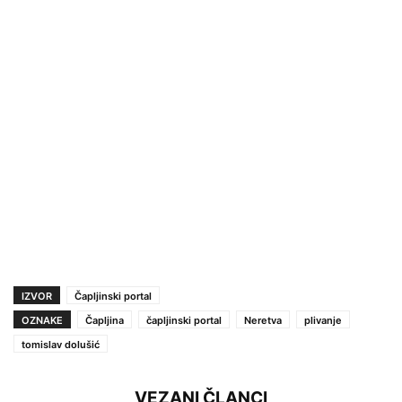
IZVOR
Čapljinski portal
OZNAKE
Čapljina
čapljinski portal
Neretva
plivanje
tomislav dolušić
VEZANI ČLANCI