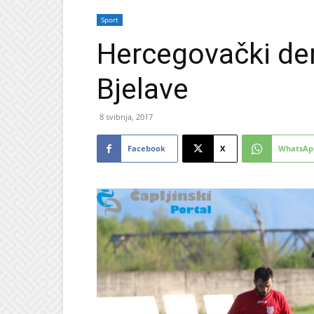
Sport
Hercegovački der
Bjelave
8 svibnja, 2017
Facebook
X
WhatsAp