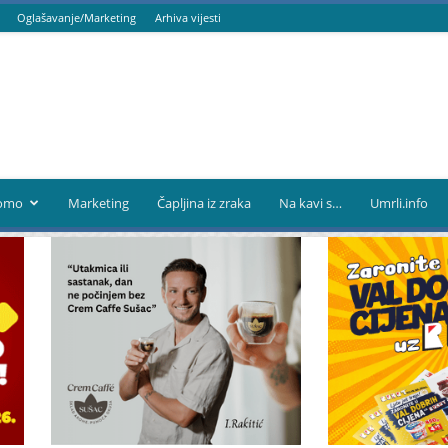
Oglašavanje/Marketing
Arhiva vijesti
omo
Marketing
Čapljina iz zraka
Na kavi s…
Umrli.info