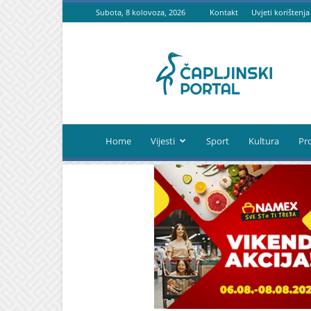
Subota, 8 kolovoza, 2026
Kontakt
Uvjeti korištenja
Čapljinski
portal
Home
Vijesti
Sport
Kultura
Pr