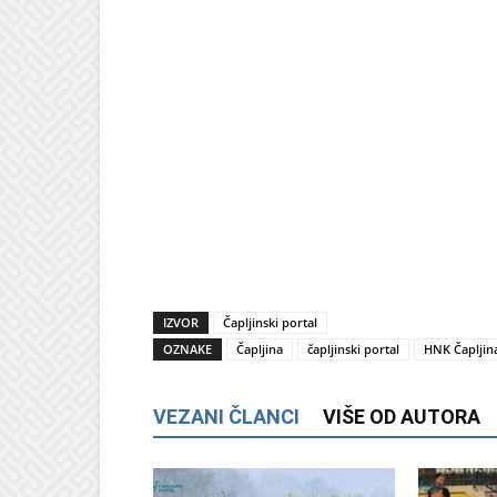
IZVOR
Čapljinski portal
OZNAKE
Čapljina
čapljinski portal
HNK Čapljin
VEZANI ČLANCI
VIŠE OD AUTORA