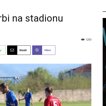
P
bi na stadionu
1253
p
Email
Viber