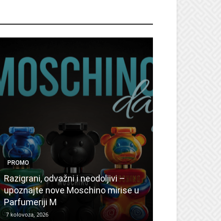
ROMO
PROMO
PROMO
Ljetni popusti
Razigrani, odvažni i neodoljivi –
Radovanović: 
upoznajte nove Moschino mirise u
medicinske ur
Parfumeriji M
kozmetiku
7 kolovoza, 2026
6 kolovoza, 2026