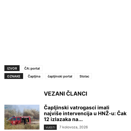
IZVOR
ČA::portal
OZNAKE
Čapljina
čapljinski portal
Stolac
VEZANI ČLANCI
Čapljinski vatrogasci imali
najviše intervencija u HNŽ-u: Čak
12 izlazaka na...
7 kolovoza, 2026
VIJESTI