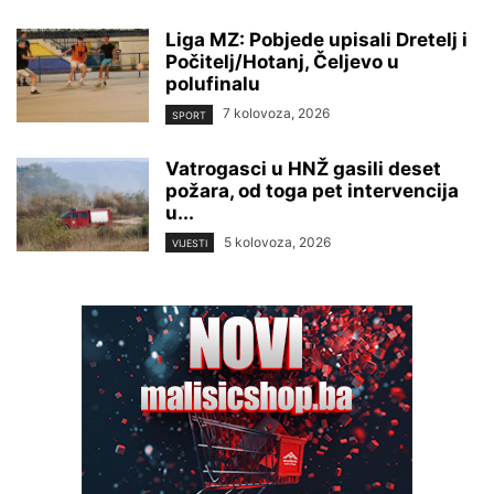
Liga MZ: Pobjede upisali Dretelj i
Počitelj/Hotanj, Čeljevo u
polufinalu
7 kolovoza, 2026
SPORT
Vatrogasci u HNŽ gasili deset
požara, od toga pet intervencija
u...
5 kolovoza, 2026
VIJESTI