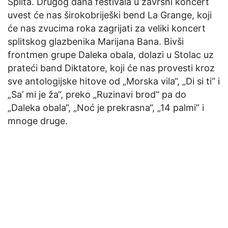
Splita. Drugog dana festivala u završni koncert
uvest će nas širokobriješki bend La Grange, koji
će nas zvucima roka zagrijati za veliki koncert
splitskog glazbenika Marijana Bana. Bivši
frontmen grupe Daleka obala, dolazi u Stolac uz
prateći band Diktatore, koji će nas provesti kroz
sve antologijske hitove od „Morska vila“, „Di si ti“ i
„Sa’ mi je ža“, preko „Ruzinavi brod“ pa do
„Daleka obala“, „Noć je prekrasna“, „14 palmi” i
mnoge druge.