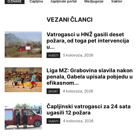
OZNAKE
Čapljina
čapljinski portal
Medjugorje
traktor
VEZANI ČLANCI
Vatrogasci u HNŽ gasili deset
požara, od toga pet intervencija
u...
5 kolovoza, 2026
VIJESTI
Liga MZ: Grabovina slavila nakon
penala, Gabela upisala pobjedu u
efikasnom...
4 kolovoza, 2026
SPORT
Čapljinski vatrogasci za 24 sata
ugasili 12 požara
4 kolovoza, 2026
VIJESTI