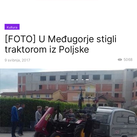
Kultura
[FOTO] U Međugorje stigli
traktorom iz Poljske
5068
9 svibnja, 2017