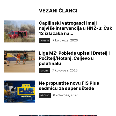
VEZANI ČLANCI
Čapljinski vatrogasci imali
najviše intervencija u HNŽ-u: Čak
12 izlazaka na...
7 kolovoza, 2026
VIJESTI
Liga MZ: Pobjede upisali Dretelj i
Počitelj/Hotanj, Čeljevo u
polufinalu
7 kolovoza, 2026
SPORT
Ne propustite novu FIS Plus
sedmicu za super uštede
6 kolovoza, 2026
PROMO