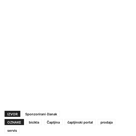
IZVOR
Sponzorirani članak
OZNAKE
bicikla
Čapljina
čapljinski portal
prodaja
servis