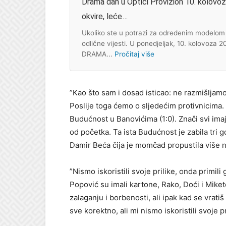
Drama dan u Optici Provizion 10. kolovoza:
okvire, leće…
Ukoliko ste u potrazi za određenim modelom s
odlične vijesti. U ponedjeljak, 10. kolovoza 
DRAMA...
Pročitaj više
”Kao što sam i dosad isticao: ne razmišljamo
Poslije toga ćemo o sljedećim protivnicima. A
Budućnost u Banovićima (1:0). Znači svi imaj
od početka. Ta ista Budućnost je zabila tri g
Damir Beća čija je momčad propustila više na
”Nismo iskoristili svoje prilike, onda primili 
Popović su imali kartone, Rako, Doći i Mik
zalaganju i borbenosti, ali ipak kad se vrat
sve korektno, ali mi nismo iskoristili svoje p