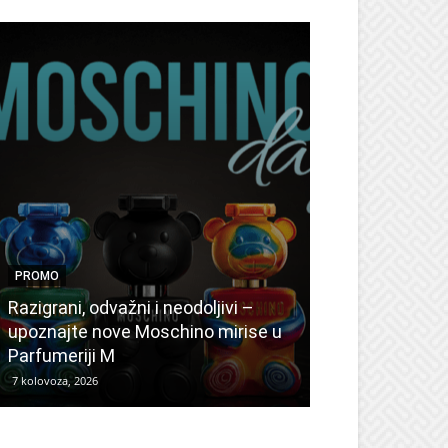
PROMO
PROMO
Ljetni popusti
Razigrani, odvažni i neodoljivi –
Radovanović: 
upoznajte nove Moschino mirise u
medicinske ur
Parfumeriji M
kozmetiku
7 kolovoza, 2026
6 kolovoza, 2026