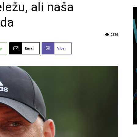
ležu, ali naša
eda
2336
p
Email
Viber