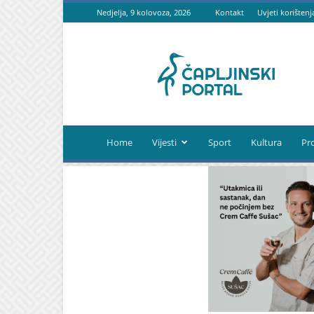
Nedjelja, 9 kolovoza, 2026
Kontakt
Uvjeti korištenj
Čapljinski
portal
Home
Vijesti
Sport
Kultura
Pr