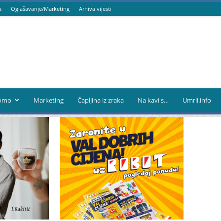
a
Oglašavanje/Marketing
Arhiva vijesti
omo
Marketing
Čapljina iz zraka
Na kavi s…
Umrli.info