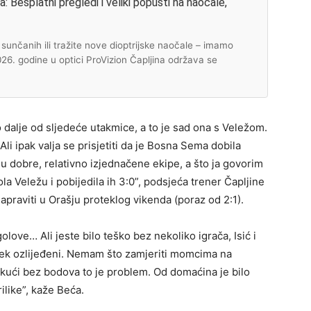
 Besplatni pregledi i veliki popusti na naočale,
unčanih ili tražite nove dioptrijske naočale – imamo
2026. godine u optici ProVizion Čapljina održava se
 dalje od sljedeće utakmice, a to je sad ona s Veležom.
li ipak valja se prisjetiti da je Bosna Sema dobila
u dobre, relativno izjednačene ekipe, a što ja govorim
ola Veležu i pobijedila ih 3:0”, podsjeća trener Čapljine
praviti u Orašju proteklog vikenda (poraz od 2:1).
golove… Ali jeste bilo teško bez nekoliko igrača, Isić i
etek ozlijeđeni. Nemam što zamjeriti momcima na
iš kući bez bodova to je problem. Od domaćina je bilo
rilike”, kaže Beća.