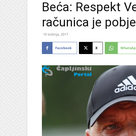
Beća: Respekt Ve
računica je pobj
10 svibnja, 2017
Facebook
X
WhatsAp