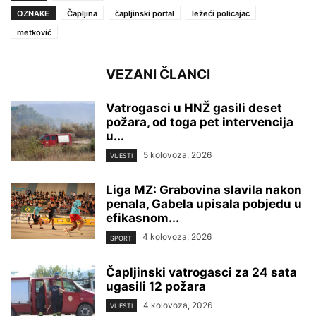
OZNAKE
Čapljina
čapljinski portal
ležeći policajac
metković
VEZANI ČLANCI
Vatrogasci u HNŽ gasili deset
požara, od toga pet intervencija
u...
5 kolovoza, 2026
VIJESTI
Liga MZ: Grabovina slavila nakon
penala, Gabela upisala pobjedu u
efikasnom...
4 kolovoza, 2026
SPORT
Čapljinski vatrogasci za 24 sata
ugasili 12 požara
4 kolovoza, 2026
VIJESTI