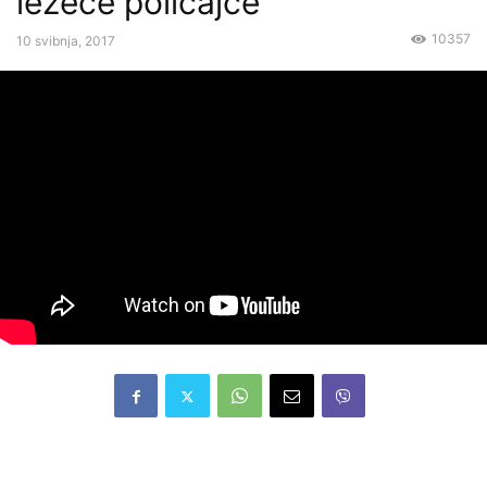
ležeće policajce
10357
10 svibnja, 2017