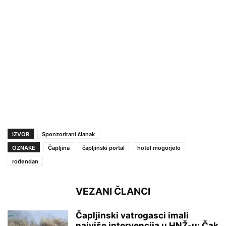
IZVOR
Sponzorirani članak
OZNAKE
Čapljina
čapljinski portal
hotel mogorjelo
rođendan
VEZANI ČLANCI
Čapljinski vatrogasci imali
najviše intervencija u HNŽ-u: Čak