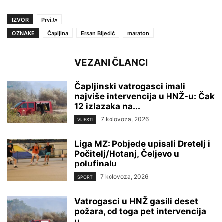
IZVOR
Prvi.tv
OZNAKE
Čapljina
Ersan Bijedić
maraton
VEZANI ČLANCI
Čapljinski vatrogasci imali
najviše intervencija u HNŽ-u: Čak
12 izlazaka na...
7 kolovoza, 2026
VIJESTI
Liga MZ: Pobjede upisali Dretelj i
Počitelj/Hotanj, Čeljevo u
polufinalu
7 kolovoza, 2026
SPORT
Vatrogasci u HNŽ gasili deset
požara, od toga pet intervencija
u...