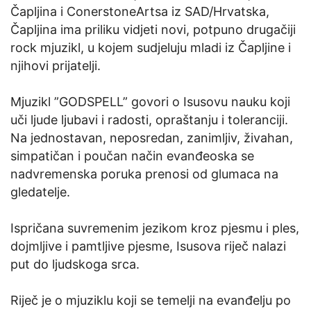
Čapljina i ConerstoneArtsa iz SAD/Hrvatska,
Čapljina ima priliku vidjeti novi, potpuno drugačiji
rock mjuzikl, u kojem sudjeluju mladi iz Čapljine i
njihovi prijatelji.
Mjuzikl ”GODSPELL” govori o Isusovu nauku koji
uči ljude ljubavi i radosti, opraštanju i toleranciji.
Na jednostavan, neposredan, zanimljiv, živahan,
simpatičan i poučan način evanđeoska se
nadvremenska poruka prenosi od glumaca na
gledatelje.
Ispričana suvremenim jezikom kroz pjesmu i ples,
dojmljive i pamtljive pjesme, Isusova riječ nalazi
put do ljudskoga srca.
Riječ je o mjuziklu koji se temelji na evanđelju po