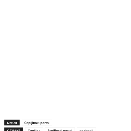
IZVOR
Čapljinski portal
OZNAKE
Čapljina
čapljinski portal
godspell