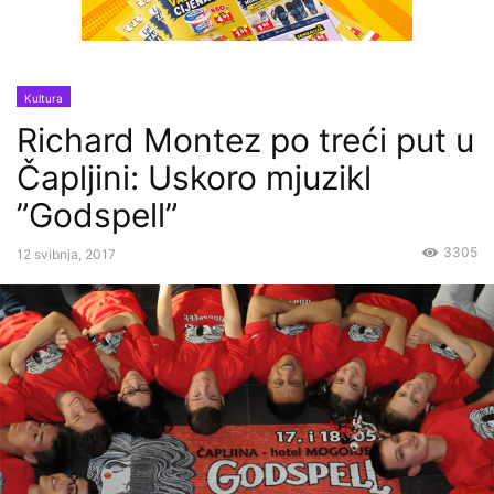
Kultura
Richard Montez po treći put u
Čapljini: Uskoro mjuzikl
”Godspell”
3305
12 svibnja, 2017