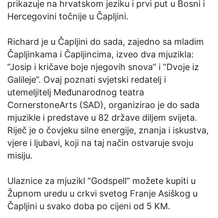
prikazuje na hrvatskom jeziku i prvi put u Bosni i
Hercegovini točnije u Čapljini.
Richard je u Čapljini do sada, zajedno sa mladim
Čapljinkama i Čapljincima, izveo dva mjuzikla:
”Josip i kričave boje njegovih snova” i ”Dvoje iz
Galileje”. Ovaj poznati svjetski redatelj i
utemeljitelj Međunarodnog teatra
CornerstoneArts (SAD), organizirao je do sada
mjuzikle i predstave u 82 države diljem svijeta.
Riječ je o čovjeku silne energije, znanja i iskustva,
vjere i ljubavi, koji na taj način ostvaruje svoju
misiju.
Ulaznice za mjuzikl ”Godspell” možete kupiti u
Župnom uredu u crkvi svetog Franje Asiškog u
Čapljini u svako doba po cijeni od 5 KM.