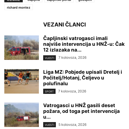
richard montez
VEZANI ČLANCI
Čapljinski vatrogasci imali
najviše intervencija u HNŽ-u: Čak
12 izlazaka na...
7 kolovoza, 2026
VIJESTI
Liga MZ: Pobjede upisali Dretelj i
Počitelj/Hotanj, Čeljevo u
polufinalu
7 kolovoza, 2026
SPORT
Vatrogasci u HNŽ gasili deset
požara, od toga pet intervencija
u...
5 kolovoza, 2026
VIJESTI