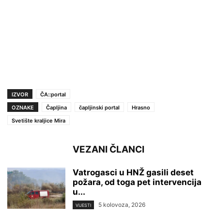
IZVOR
ČA::portal
OZNAKE
Čapljina
čapljinski portal
Hrasno
Svetište kraljice Mira
VEZANI ČLANCI
Vatrogasci u HNŽ gasili deset
požara, od toga pet intervencija
u...
5 kolovoza, 2026
VIJESTI