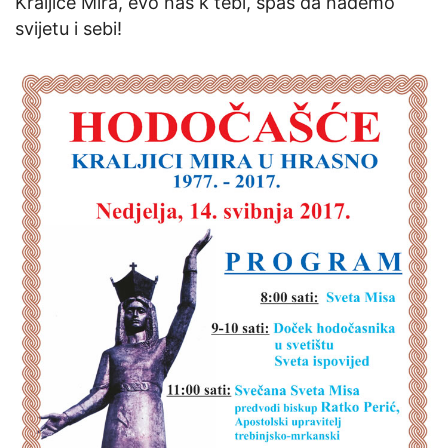
Kraljice Mira, evo nas k tebi, spas da nađemo
svijetu i sebi!