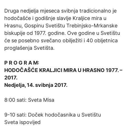
Druga nedjelja mjeseca svibnja tradicionalno je
hodočašće i godišnje slavlje Kraljice mira u
Hrasnu, Gospinu Svetištu Trebinjsko-Mrkanske
biskupije od 1977. godine. Ove godine u Svetištu
će se posebno svečano obilježiti i 40 obljetnica
proglašenja Svetišta.
P R O G R A M:
HODOČAŠĆE KRALJICI MIRA U HRASNO 1977. –
2017.
Nedjelja, 14. svibnja 2017.
8:00 sati: Sveta Misa
9-10 sati: Doček hodočasnika u Svetištu
Sveta ispovijed