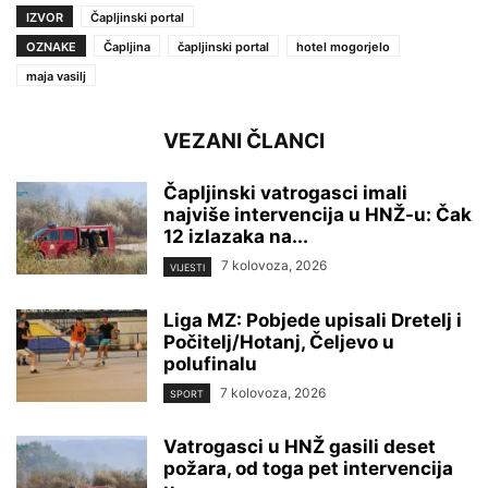
IZVOR
Čapljinski portal
OZNAKE
Čapljina
čapljinski portal
hotel mogorjelo
maja vasilj
VEZANI ČLANCI
Čapljinski vatrogasci imali
najviše intervencija u HNŽ-u: Čak
12 izlazaka na...
7 kolovoza, 2026
VIJESTI
Liga MZ: Pobjede upisali Dretelj i
Počitelj/Hotanj, Čeljevo u
polufinalu
7 kolovoza, 2026
SPORT
Vatrogasci u HNŽ gasili deset
požara, od toga pet intervencija