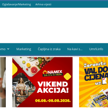
Oglašavanje/Marketing
Arhiva vijesti
omo
Marketing
Čapljina iz zraka
Na kavi s…
Umrli.info