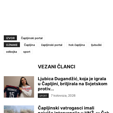
IZVOR
Čapljinski portal
OZNAKE
Čapljina
čapljinski portal
hok čapljina
ljubuški
odbojka
sport
VEZANI ČLANCI
Ljubica Dugandžić, koja je igrala
u Čapljini, briljirala na Svjetskom
protiv...
7 kolovoza, 2026
SPORT
Čapljinski vatrogasci imali