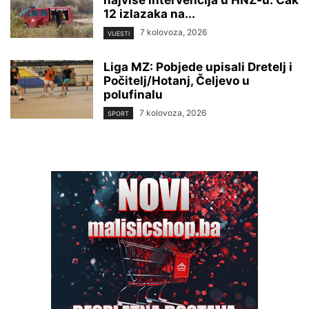
najviše intervencija u HNŽ-u: Čak
12 izlazaka na...
7 kolovoza, 2026
VIJESTI
Liga MZ: Pobjede upisali Dretelj i
Počitelj/Hotanj, Čeljevo u
polufinalu
7 kolovoza, 2026
SPORT