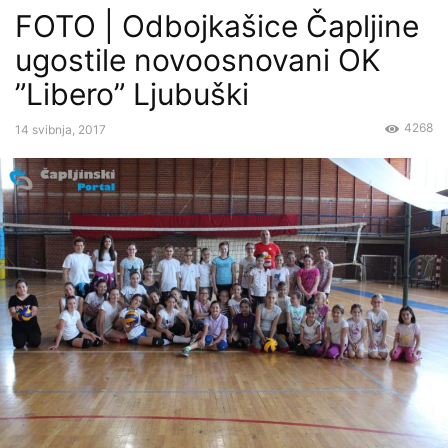
FOTO | Odbojkašice Čapljine
ugostile novoosnovani OK
”Libero” Ljubuški
4268
14 svibnja, 2017