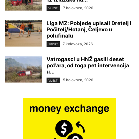
7 kolovoza, 2026
VIJESTI
Liga MZ: Pobjede upisali Dretelj i
Počitelj/Hotanj, Čeljevo u
polufinalu
7 kolovoza, 2026
SPORT
Vatrogasci u HNŽ gasili deset
požara, od toga pet intervencija
u...
5 kolovoza, 2026
VIJESTI