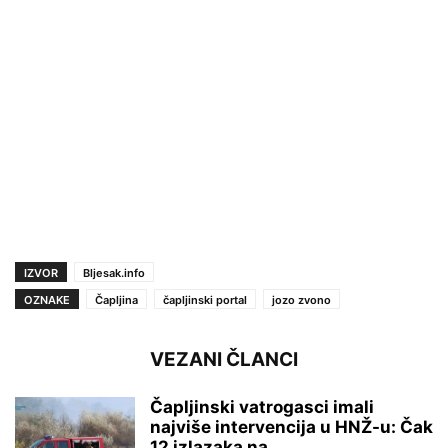
IZVOR
Bljesak.info
OZNAKE
Čapljina
čapljinski portal
jozo zvono
VEZANI ČLANCI
Čapljinski vatrogasci imali
najviše intervencija u HNŽ-u: Čak
12 izlazaka na...