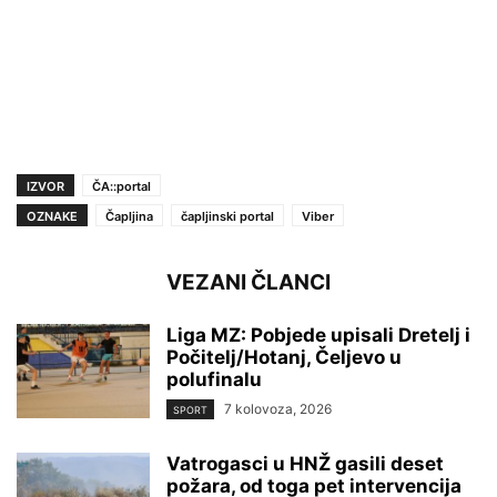
IZVOR
ČA::portal
OZNAKE
Čapljina
čapljinski portal
Viber
VEZANI ČLANCI
Liga MZ: Pobjede upisali Dretelj i
Počitelj/Hotanj, Čeljevo u
polufinalu
7 kolovoza, 2026
SPORT
Vatrogasci u HNŽ gasili deset
požara, od toga pet intervencija