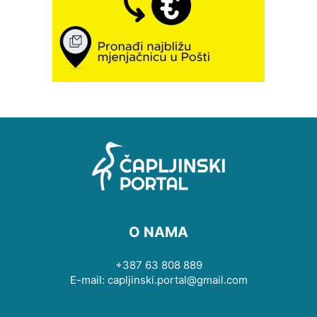
O NAMA
+387 63 808 889
E-mail: capljinski.portal@gmail.com