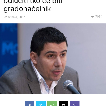
odlučiti tko će biti
gradonačelnik
7054
22 svibnja, 2017