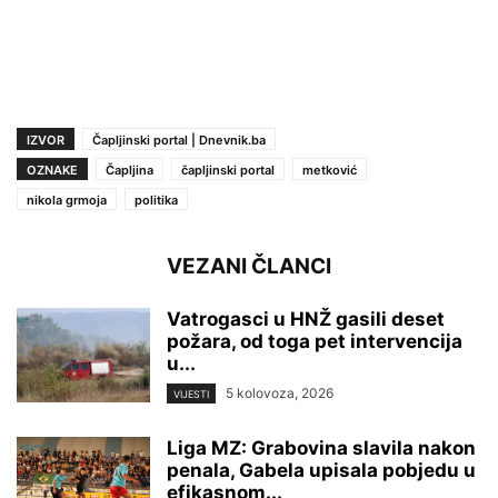
IZVOR
Čapljinski portal | Dnevnik.ba
OZNAKE
Čapljina
čapljinski portal
metković
nikola grmoja
politika
VEZANI ČLANCI
Vatrogasci u HNŽ gasili deset
požara, od toga pet intervencija
u...
5 kolovoza, 2026
VIJESTI
Liga MZ: Grabovina slavila nakon
penala, Gabela upisala pobjedu u
efikasnom...