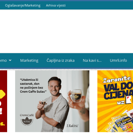
Oglašavanje/Marketing
Arhiva vijesti
omo
Marketing
Čapljina iz zraka
Na kavi s…
Umrli.info