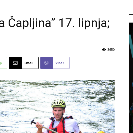
P
 Čapljina” 17. lipnja;
3650
p
Email
Viber