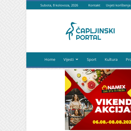
Subota, 8 kolovoza, 2026
Kontakt
Uvjeti korištenja
Čapljinski
portal
Home
Vijesti
Sport
Kultura
Pr