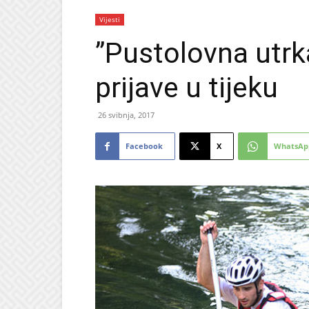
Vijesti
”Pustolovna utrka
prijave u tijeku
26 svibnja, 2017
Facebook
X
WhatsAp