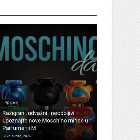
ROMO
PROMO
PROMO
Ljetni popusti
Razigrani, odvažni i neodoljivi –
Radovanović: 
upoznajte nove Moschino mirise u
medicinske ur
Parfumeriji M
kozmetiku
7 kolovoza, 2026
6 kolovoza, 2026