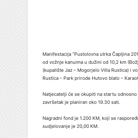
Manifestacija ”Pustolovna utrka Čapljina 2017
od vožnje kanuima u dužini od 10,2 km (Božja
(kupalište Jaz – Mogorjelo Villa Rustica) i v
Rustica – Park prirode Hutovo blato – Karaot
Natjecatelji će se okupiti na startu odnosno 
završetak je planiran oko 19.30 sati.
Nagradni fond je 1.200 KM, koji se raspoređu
sudjelovanje je 20,00 KM.