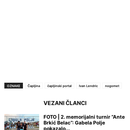
OZNAKE
Čapljina
čapljinski portal
Ivan Lendric
nogomet
VEZANI ČLANCI
FOTO | 2. memorijalni turnir ”Ante
Brkić Belac”: Gabela Polje
pokazalo...