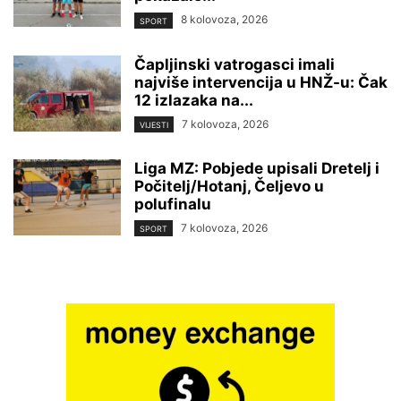
8 kolovoza, 2026
SPORT
Čapljinski vatrogasci imali
najviše intervencija u HNŽ-u: Čak
12 izlazaka na...
7 kolovoza, 2026
VIJESTI
Liga MZ: Pobjede upisali Dretelj i
Počitelj/Hotanj, Čeljevo u
polufinalu
7 kolovoza, 2026
SPORT