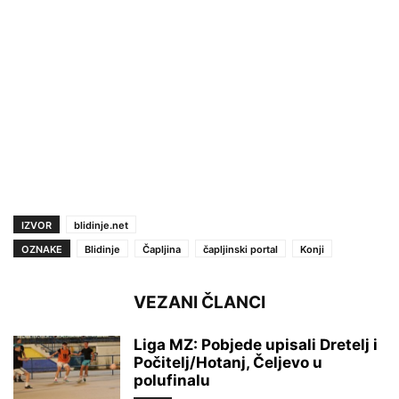
IZVOR
blidinje.net
OZNAKE
Blidinje
Čapljina
čapljinski portal
Konji
VEZANI ČLANCI
Liga MZ: Pobjede upisali Dretelj i
Počitelj/Hotanj, Čeljevo u
polufinalu