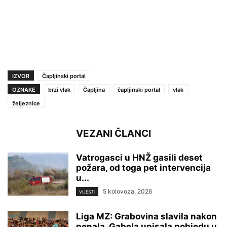
IZVOR
Čapljinski portal
OZNAKE
brzi vlak
Čapljina
čapljinski portal
vlak
željeznice
VEZANI ČLANCI
Vatrogasci u HNŽ gasili deset
požara, od toga pet intervencija
u...
5 kolovoza, 2026
VIJESTI
Liga MZ: Grabovina slavila nakon
penala, Gabela upisala pobjedu u