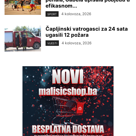
efikasnom...
4 kolovoza, 2026
SPORT
Čapljinski vatrogasci za 24 sata
ugasili 12 požara
4 kolovoza, 2026
VIJESTI