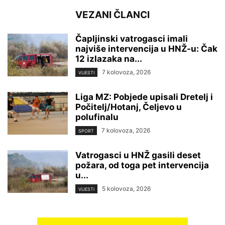
VEZANI ČLANCI
Čapljinski vatrogasci imali
najviše intervencija u HNŽ-u: Čak
12 izlazaka na...
7 kolovoza, 2026
VIJESTI
Liga MZ: Pobjede upisali Dretelj i
Počitelj/Hotanj, Čeljevo u
polufinalu
7 kolovoza, 2026
SPORT
Vatrogasci u HNŽ gasili deset
požara, od toga pet intervencija
u...
5 kolovoza, 2026
VIJESTI