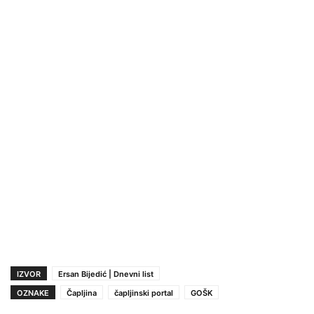
IZVOR
Ersan Bijedić | Dnevni list
OZNAKE
Čapljina
čapljinski portal
GOŠK