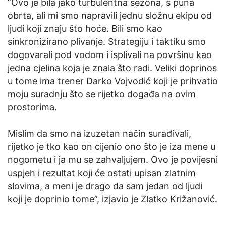
”Ovo je bila jako turbulentna sezona, s puna
obrta, ali mi smo napravili jednu složnu ekipu od
ljudi koji znaju što hoće. Bili smo kao
sinkronizirano plivanje. Strategiju i taktiku smo
dogovarali pod vodom i isplivali na površinu kao
jedna cjelina koja je znala što radi. Veliki doprinos
u tome ima trener Darko Vojvodić koji je prihvatio
moju suradnju što se rijetko događa na ovim
prostorima.
Mislim da smo na izuzetan način surađivali,
rijetko je tko kao on cijenio ono što je iza mene u
nogometu i ja mu se zahvaljujem. Ovo je povijesni
uspjeh i rezultat koji će ostati upisan zlatnim
slovima, a meni je drago da sam jedan od ljudi
koji je doprinio tome”, izjavio je Zlatko Križanović.