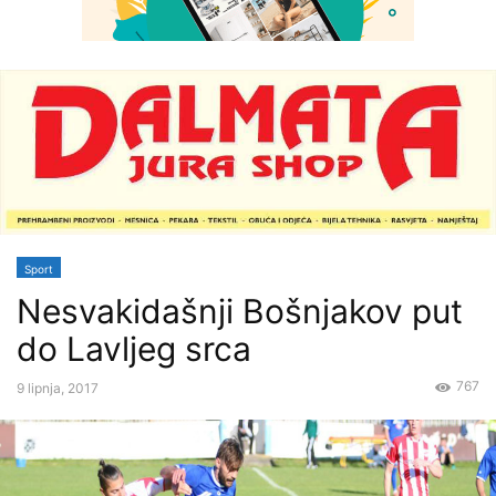
Sport
Nesvakidašnji Bošnjakov put
do Lavljeg srca
767
9 lipnja, 2017