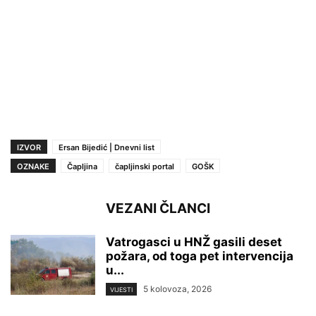
IZVOR
Ersan Bijedić | Dnevni list
OZNAKE
Čapljina
čapljinski portal
GOŠK
VEZANI ČLANCI
Vatrogasci u HNŽ gasili deset
požara, od toga pet intervencija
u...
5 kolovoza, 2026
VIJESTI