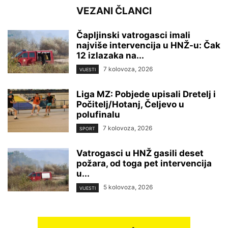
VEZANI ČLANCI
Čapljinski vatrogasci imali
najviše intervencija u HNŽ-u: Čak
12 izlazaka na...
7 kolovoza, 2026
VIJESTI
Liga MZ: Pobjede upisali Dretelj i
Počitelj/Hotanj, Čeljevo u
polufinalu
7 kolovoza, 2026
SPORT
Vatrogasci u HNŽ gasili deset
požara, od toga pet intervencija
u...
5 kolovoza, 2026
VIJESTI