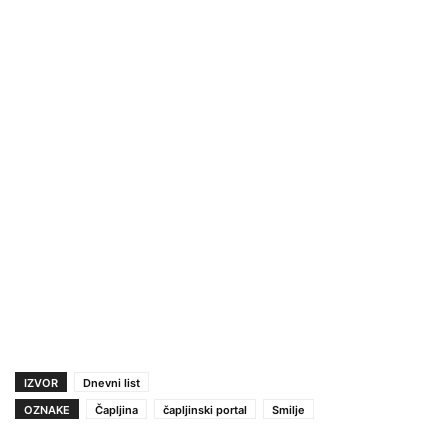
IZVOR
Dnevni list
OZNAKE
Čapljina
čapljinski portal
Smilje