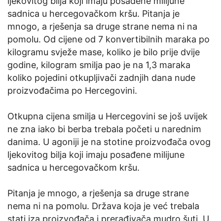
ljekovitog bilja koji imaju posađene milijune
sadnica u hercegovačkom kršu. Pitanja je
mnogo, a rješenja sa druge strane nema ni na
pomolu. Od cijene od 7 konvertibilnih maraka po
kilogramu svježe mase, koliko je bilo prije dvije
godine, kilogram smilja pao je na 1,3 maraka
koliko pojedini otkupljivači zadnjih dana nude
proizvođačima po Hercegovini.
Otkupna cijena smilja u Hercegovini se još uvijek
ne zna iako bi berba trebala početi u narednim
danima. U agoniji je na stotine proizvođača ovog
ljekovitog bilja koji imaju posađene milijune
sadnica u hercegovačkom kršu.
Pitanja je mnogo, a rješenja sa druge strane
nema ni na pomolu. Država koja je već trebala
stati iza proizvođača i prerađivača mudro šuti. U