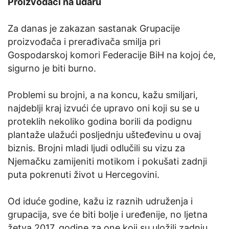
Proizvođači na udaru
Za danas je zakazan sastanak Grupacije
proizvođača i prerađivača smilja pri
Gospodarskoj komori Federacije BiH na kojoj će,
sigurno je biti burno.
Problemi su brojni, a na koncu, kažu smiljari,
najdeblji kraj izvući će upravo oni koji su se u
proteklih nekoliko godina borili da podignu
plantaže ulažući posljednju ušteđevinu u ovaj
biznis. Brojni mladi ljudi odlučili su vizu za
Njemačku zamijeniti motikom i pokušati zadnji
puta pokrenuti život u Hercegovini.
Od iduće godine, kažu iz raznih udruženja i
grupacija, sve će biti bolje i uređenije, no ljetna
žetva 2017. godine za one koji su uložili zadnju