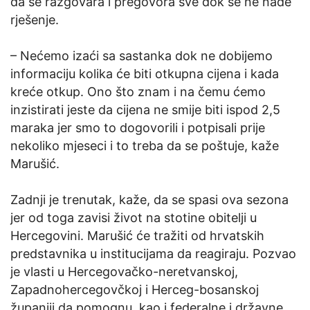
da se razgovara i pregovora sve dok se ne nađe
rješenje.
– Nećemo izaći sa sastanka dok ne dobijemo
informaciju kolika će biti otkupna cijena i kada
kreće otkup. Ono što znam i na čemu ćemo
inzistirati jeste da cijena ne smije biti ispod 2,5
maraka jer smo to dogovorili i potpisali prije
nekoliko mjeseci i to treba da se poštuje, kaže
Marušić.
Zadnji je trenutak, kaže, da se spasi ova sezona
jer od toga zavisi život na stotine obitelji u
Hercegovini. Marušić će tražiti od hrvatskih
predstavnika u institucijama da reagiraju. Pozvao
je vlasti u Hercegovačko-neretvanskoj,
Zapadnohercegovčkoj i Herceg-bosanskoj
županiji da pomognu, kao i federalne i državne