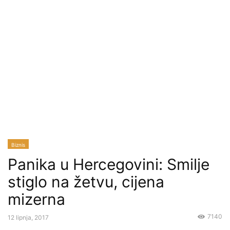
Biznis
Panika u Hercegovini: Smilje
stiglo na žetvu, cijena
mizerna
7140
12 lipnja, 2017