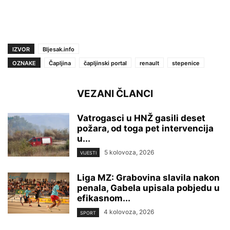
IZVOR
Bljesak.info
OZNAKE
Čapljina
čapljinski portal
renault
stepenice
VEZANI ČLANCI
Vatrogasci u HNŽ gasili deset
požara, od toga pet intervencija
u...
5 kolovoza, 2026
VIJESTI
Liga MZ: Grabovina slavila nakon
penala, Gabela upisala pobjedu u
efikasnom...
4 kolovoza, 2026
SPORT