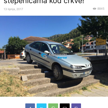
stepenicama kod crkve!
8845
13 lipnja, 2017