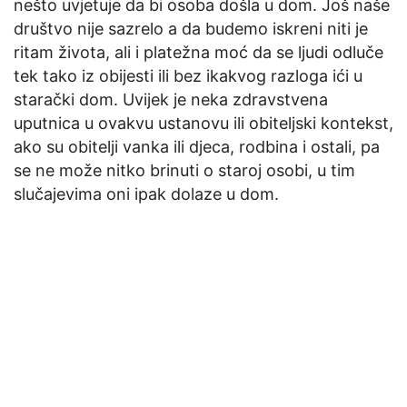
nešto uvjetuje da bi osoba došla u dom. Još naše
društvo nije sazrelo a da budemo iskreni niti je
ritam života, ali i platežna moć da se ljudi odluče
tek tako iz obijesti ili bez ikakvog razloga ići u
starački dom. Uvijek je neka zdravstvena
uputnica u ovakvu ustanovu ili obiteljski kontekst,
ako su obitelji vanka ili djeca, rodbina i ostali, pa
se ne može nitko brinuti o staroj osobi, u tim
slučajevima oni ipak dolaze u dom.