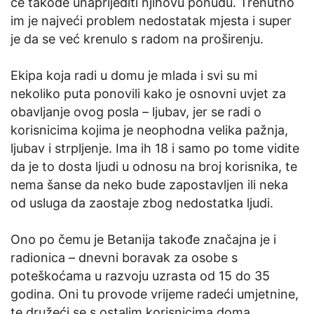
će takođe unaprijediti njihovu ponudu. Trenutno
im je najveći problem nedostatak mjesta i super
je da se već krenulo s radom na proširenju.
Ekipa koja radi u domu je mlada i svi su mi
nekoliko puta ponovili kako je osnovni uvjet za
obavljanje ovog posla – ljubav, jer se radi o
korisnicima kojima je neophodna velika pažnja,
ljubav i strpljenje. Ima ih 18 i samo po tome vidite
da je to dosta ljudi u odnosu na broj korisnika, te
nema šanse da neko bude zapostavljen ili neka
od usluga da zaostaje zbog nedostatka ljudi.
Ono po čemu je Betanija takođe značajna je i
radionica – dnevni boravak za osobe s
poteškoćama u razvoju uzrasta od 15 do 35
godina. Oni tu provode vrijeme radeći umjetnine,
te družeći se s ostalim korisnicima doma.