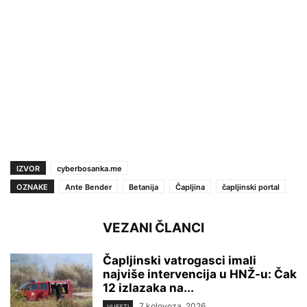
IZVOR
cyberbosanka.me
OZNAKE
Ante Bender
Betanija
Čapljina
čapljinski portal
VEZANI ČLANCI
Čapljinski vatrogasci imali
najviše intervencija u HNŽ-u: Čak
12 izlazaka na...
7 kolovoza, 2026
VIJESTI