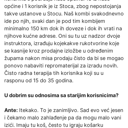
općine i 1 korisnik je iz Stoca, zbog nepostojanja
takve ustanove u Stocu. Naš kombi svakodnevno
ide po njih, svaki dan je pod tim kombijem
minimalno 150 km dok ih doveze i dok ih vrati na
njihove kućne adrese. Oni su tu uz nadzor dvoje
instruktora, izrađuju kojekakve rukotvorine koje
se kasnije kroz prodajne izložbe u određenim
župama nakon misa prodaju čisto da bi se mogao
ponovo nabaviti repromaterijal za izradu novih.
Čisto radna terapija tih korisnika koji su u
rasponu od 15 do 35 godina.
U dobrim su odnosima sa starijim korisnicima?
Ante:
Itekako. To je zanimljivo. Sad evo već jesen
i čekamo malo zahlađenje pa da mogu malo vani
izići. Imaju tu koš, često tu igraju košarku