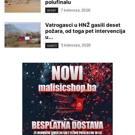
polufinalu
7 kolovoza, 2026
SPORT
Vatrogasci u HNŽ gasili deset
požara, od toga pet intervencija
u...
5 kolovoza, 2026
VIJESTI