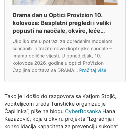
Drama dan u Optici Provizion 10.
kolovoza: Besplatni pregledi i veliki
popusti na naočale, okvire, leće…
Ukoliko ste u potrazi za određenim modelom
sunčanih ili tražite nove dioptrijske naočale –
imamo odlične vijesti. U ponedjeljak, 10.
kolovoza 2026. godine u optici ProVizion
Čapljina održava se DRAMA...
Pročitaj više
Tako je i došlo do razgovora sa Katjom Stojić,
voditeljicom ureda Turističke organizacije
Čapljinka”, piše na blogu
CyberBosanka
Hana
Kazazović, koja u okviru projekta “Izgradnja i
konsolidacija kapaciteta za prevenciju sukoba”