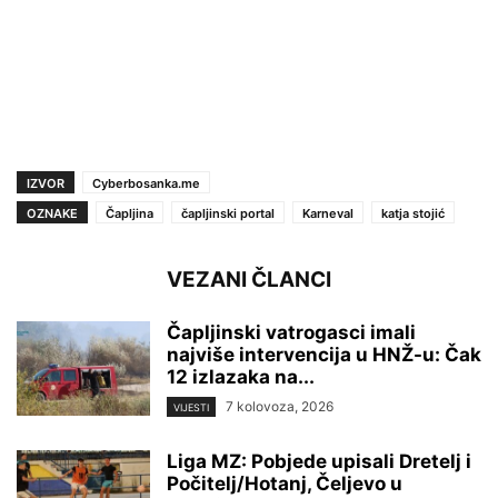
IZVOR
Cyberbosanka.me
OZNAKE
Čapljina
čapljinski portal
Karneval
katja stojić
VEZANI ČLANCI
Čapljinski vatrogasci imali
najviše intervencija u HNŽ-u: Čak
12 izlazaka na...
7 kolovoza, 2026
VIJESTI
Liga MZ: Pobjede upisali Dretelj i
Počitelj/Hotanj, Čeljevo u