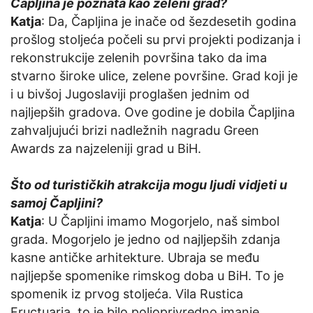
Čapljina je poznata kao zeleni grad?
Katja
: Da, Čapljina je inače od šezdesetih godina
prošlog stoljeća počeli su prvi projekti podizanja i
rekonstrukcije zelenih površina tako da ima
stvarno široke ulice, zelene površine. Grad koji je
i u bivšoj Jugoslaviji proglašen jednim od
najljepših gradova. Ove godine je dobila Čapljina
zahvaljujući brizi nadležnih nagradu Green
Awards za najzeleniji grad u BiH.
Što od turističkih atrakcija mogu ljudi vidjeti u
samoj Čapljini?
Katja
: U Čapljini imamo Mogorjelo, naš simbol
grada. Mogorjelo je jedno od najljepših zdanja
kasne antičke arhitekture. Ubraja se među
najljepše spomenike rimskog doba u BiH. To je
spomenik iz prvog stoljeća. Vila Rustica
Fructuaria, to je bilo poljoprivredno imanje.