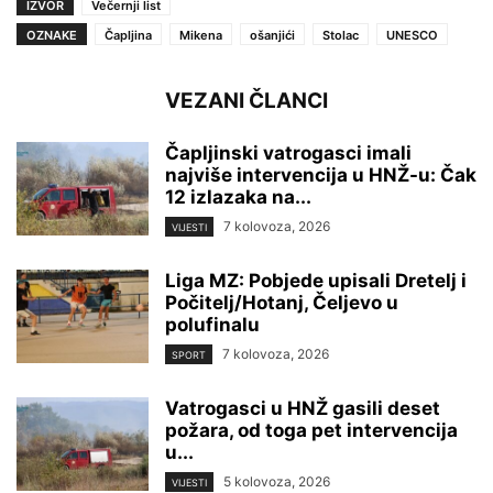
IZVOR
Večernji list
OZNAKE
Čapljina
Mikena
ošanjići
Stolac
UNESCO
VEZANI ČLANCI
Čapljinski vatrogasci imali
najviše intervencija u HNŽ-u: Čak
12 izlazaka na...
7 kolovoza, 2026
VIJESTI
Liga MZ: Pobjede upisali Dretelj i
Počitelj/Hotanj, Čeljevo u
polufinalu
7 kolovoza, 2026
SPORT
Vatrogasci u HNŽ gasili deset
požara, od toga pet intervencija
u...
5 kolovoza, 2026
VIJESTI