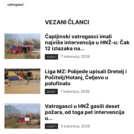
vatrogasci
VEZANI ČLANCI
Čapljinski vatrogasci imali
najviše intervencija u HNŽ-u: Čak
12 izlazaka na...
7 kolovoza, 2026
VIJESTI
Liga MZ: Pobjede upisali Dretelj i
Počitelj/Hotanj, Čeljevo u
polufinalu
7 kolovoza, 2026
SPORT
Vatrogasci u HNŽ gasili deset
požara, od toga pet intervencija
u...
5 kolovoza, 2026
VIJESTI