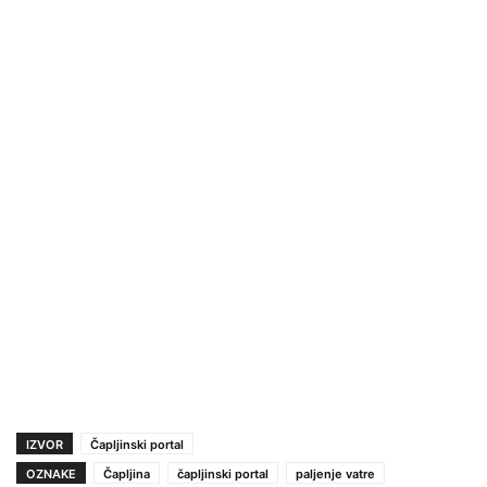
IZVOR
Čapljinski portal
OZNAKE
Čapljina
čapljinski portal
paljenje vatre