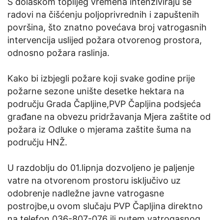
S dolaskom toplijeg vremena intenziviraju se
radovi na čišćenju poljoprivrednih i zapuštenih
površina, što znatno povećava broj vatrogasnih
intervencija uslijed požara otvorenog prostora,
odnosno požara raslinja.
Kako bi izbjegli požare koji svake godine prije
požarne sezone unište desetke hektara na
području Grada Čapljine,PVP Čapljina podsjeća
građane na obvezu pridržavanja Mjera zaštite od
požara iz Odluke o mjerama zaštite šuma na
području HNŽ.
U razdoblju do 01.lipnja dozvoljeno je paljenje
vatre na otvorenom prostoru isključivo uz
odobrenje nadležne javne vatrogasne
postrojbe,u ovom slučaju PVP Čapljina direktno
na telefon 036-807-076 ili putem vatrogasnog