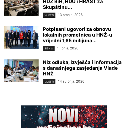
HDZ BiH, HDU i HRAST za
Skupštinu...
13 srpnja, 2026
VIJESTI
Potpisani ugovori za obnovu
lokalnih prometnica u HNŽ-u
vrijedni 1,65 milijuna...
1 lipnja, 2026
BIZNIS
Niz odluka, izvješća i informacija
s današnjega zasjedanja Vlade
HNŽ
14 svibnja, 2026
VIJESTI