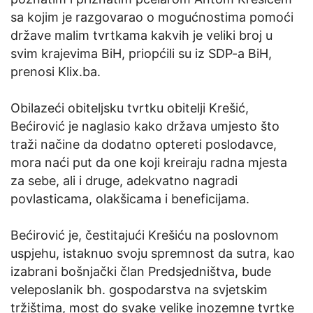
sa kojim je razgovarao o mogućnostima pomoći
države malim tvrtkama kakvih je veliki broj u
svim krajevima BiH, priopćili su iz SDP-a BiH,
prenosi Klix.ba.
Obilazeći obiteljsku tvrtku obitelji Krešić,
Bećirović je naglasio kako država umjesto što
traži načine da dodatno optereti poslodavce,
mora naći put da one koji kreiraju radna mjesta
za sebe, ali i druge, adekvatno nagradi
povlasticama, olakšicama i beneficijama.
Bećirović je, čestitajući Krešiću na poslovnom
uspjehu, istaknuo svoju spremnost da sutra, kao
izabrani bošnjački član Predsjedništva, bude
veleposlanik bh. gospodarstva na svjetskim
tržištima, most do svake velike inozemne tvrtke