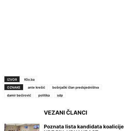
IZVOR
Klix.ba
OZNAKE
ante krešić
bošnjački član predsjedništva
damir bećirović
politika
sdp
VEZANI ČLANCI
Poznata lista kandidata koalicije