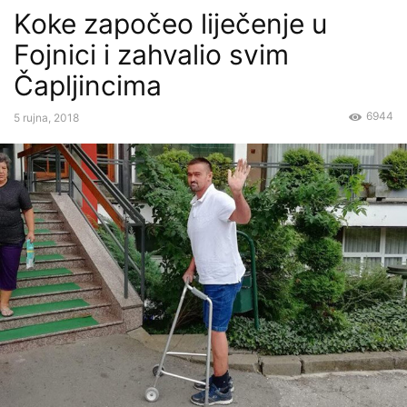
Koke započeo liječenje u
Fojnici i zahvalio svim
Čapljincima
6944
5 rujna, 2018