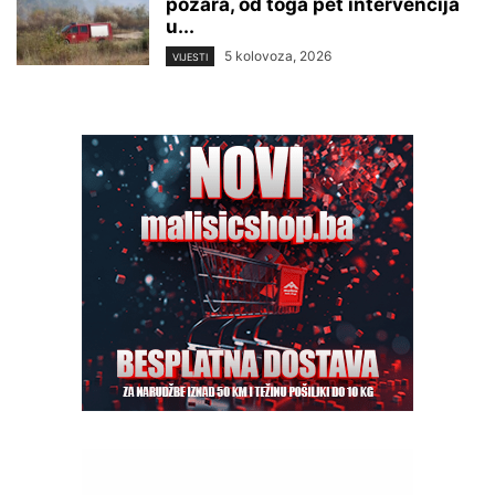
požara, od toga pet intervencija
u...
5 kolovoza, 2026
VIJESTI