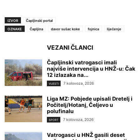
IZVOR
Čapljinski portal
OZNAKE
Čapljina
davor sušac koke
fojnica
liječenje
VEZANI ČLANCI
Čapljinski vatrogasci imali
najviše intervencija u HNŽ-u: Čak
12 izlazaka na...
7 kolovoza, 2026
VIJESTI
Liga MZ: Pobjede upisali Dretelj i
Počitelj/Hotanj, Čeljevo u
polufinalu
7 kolovoza, 2026
SPORT
Vatrogasci u HNŽ gasili deset