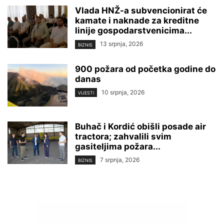
Vlada HNŽ-a subvencionirat će
kamate i naknade za kreditne
linije gospodarstvenicima...
13 srpnja, 2026
BIZNIS
900 požara od početka godine do
danas
10 srpnja, 2026
VIJESTI
Buhač i Kordić obišli posade air
tractora; zahvalili svim
gasiteljima požara...
7 srpnja, 2026
BIZNIS