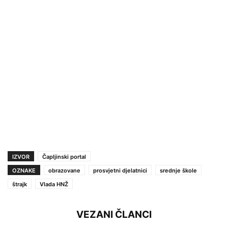
IZVOR
Čapljinski portal
OZNAKE
obrazovane
prosvjetni djelatnici
srednje škole
štrajk
Vlada HNŽ
VEZANI ČLANCI