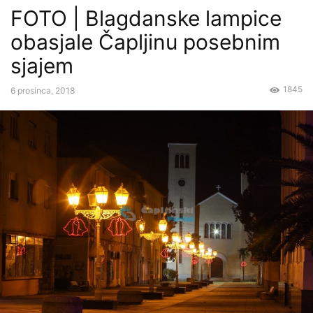
FOTO | Blagdanske lampice
obasjale Čapljinu posebnim
sjajem
1845
6 prosinca, 2018