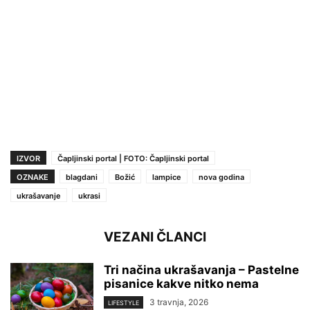
IZVOR
Čapljinski portal | FOTO: Čapljinski portal
OZNAKE
blagdani
Božić
lampice
nova godina
ukrašavanje
ukrasi
VEZANI ČLANCI
Tri načina ukrašavanja – Pastelne
pisanice kakve nitko nema
3 travnja, 2026
LIFESTYLE