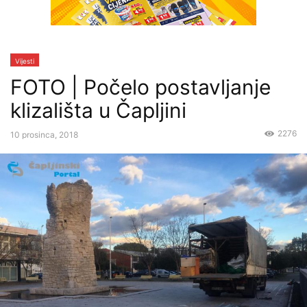
Vijesti
FOTO | Počelo postavljanje
klizališta u Čapljini
2276
10 prosinca, 2018