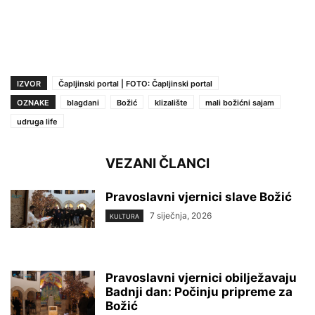
IZVOR
Čapljinski portal | FOTO: Čapljinski portal
OZNAKE
blagdani
Božić
klizalište
mali božićni sajam
udruga life
VEZANI ČLANCI
Pravoslavni vjernici slave Božić
7 siječnja, 2026
KULTURA
Pravoslavni vjernici obilježavaju
Badnji dan: Počinju pripreme za
Božić