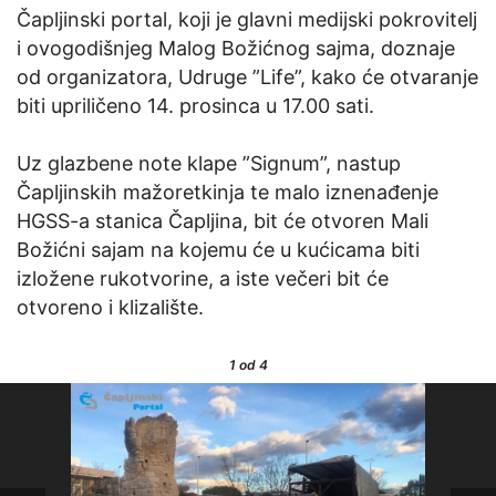
Čapljinski portal, koji je glavni medijski pokrovitelj
i ovogodišnjeg Malog Božićnog sajma, doznaje
od organizatora, Udruge ”Life”, kako će otvaranje
biti upriličeno 14. prosinca u 17.00 sati.
Uz glazbene note klape ”Signum”, nastup
Čapljinskih mažoretkinja te malo iznenađenje
HGSS-a stanica Čapljina, bit će otvoren Mali
Božićni sajam na kojemu će u kućicama biti
izložene rukotvorine, a iste večeri bit će
otvoreno i klizalište.
1
od 4