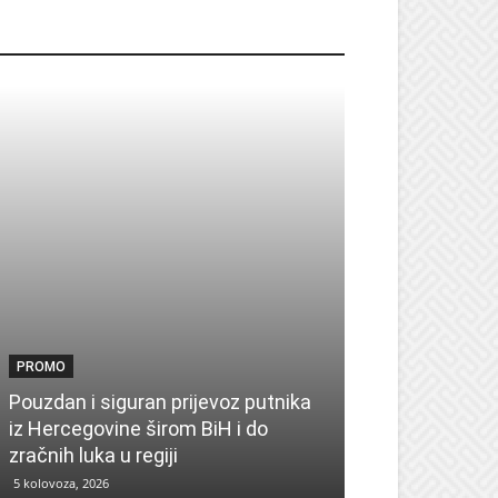
ROMO
PROMO
PROMO
Pouzdan i siguran prijevoz putnika
Pronađite insp
iz Hercegovine širom BiH i do
sezonu uz UPIM
zračnih luka u regiji
zima
5 kolovoza, 2026
4 kolovoza, 2026