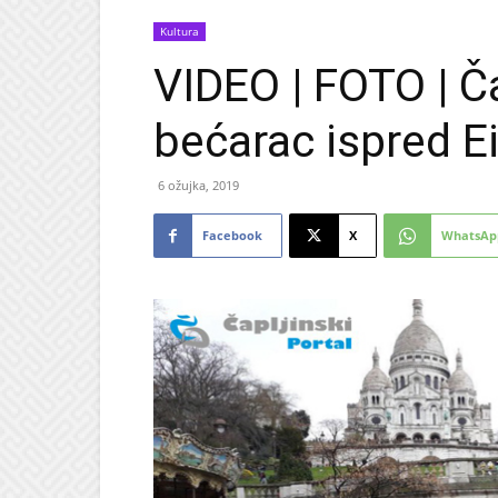
Kultura
VIDEO | FOTO | Ča
bećarac ispred Ei
6 ožujka, 2019
Facebook
X
WhatsAp