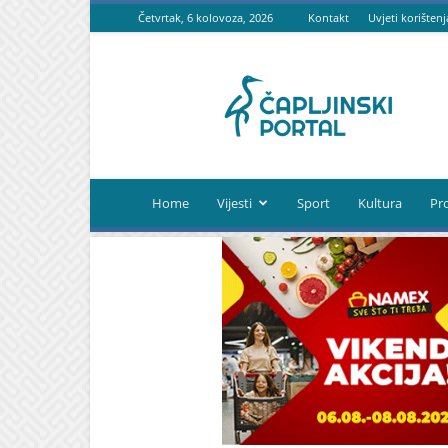
Četvrtak, 6 kolovoza, 2026
Kontakt
Uvjeti korištenj
Čapljinski
portal
Home
Vijesti
Sport
Kultura
Pr