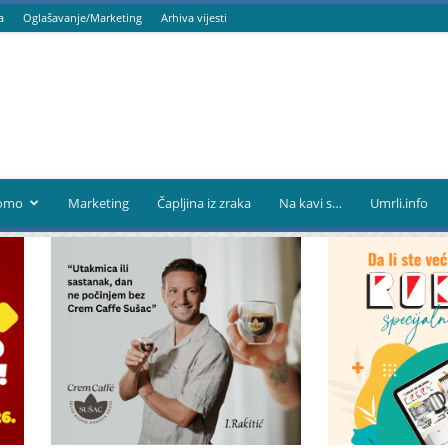
a
Oglašavanje/Marketing
Arhiva vijesti
omo
Marketing
Čapljina iz zraka
Na kavi s…
Umrli.info