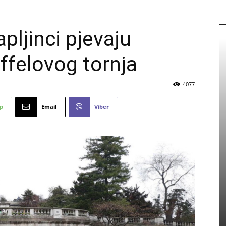
P
pljinci pjevaju
ffelovog tornja
4077
p
Email
Viber
PROMO
Eicom zapošljava: Pogledajte
detalje natječaja
5 kolovoza, 2026