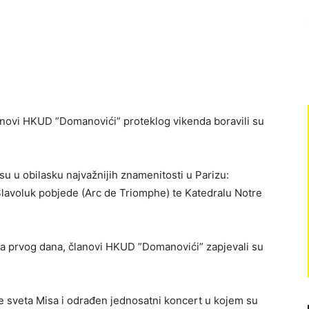
lanovi HKUD ”Domanovići” proteklog vikenda boravili su
su u obilasku najvažnijih znamenitosti u Parizu:
Slavoluk pobjede (Arc de Triomphe) te Katedralu Notre
ila prvog dana, članovi HKUD ”Domanovići” zapjevali su
e sveta Misa i odrađen jednosatni koncert u kojem su