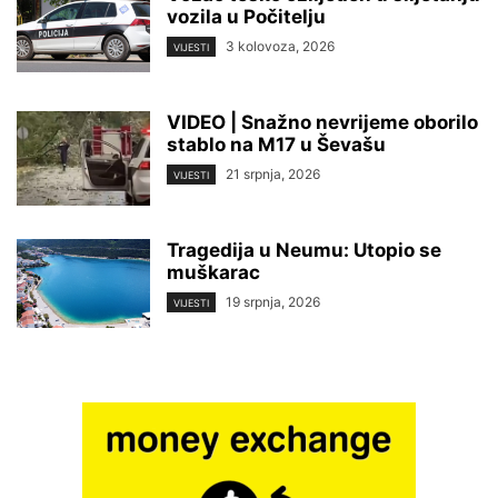
vozila u Počitelju
3 kolovoza, 2026
VIJESTI
VIDEO | Snažno nevrijeme oborilo
stablo na M17 u Ševašu
21 srpnja, 2026
VIJESTI
Tragedija u Neumu: Utopio se
muškarac
19 srpnja, 2026
VIJESTI