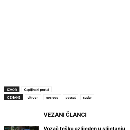
IZVOR
Čapljinski portal
OZNAKE
citroen
nesreća
passat
sudar
VEZANI ČLANCI
Vozač teško ozlijeđen u slijetanju