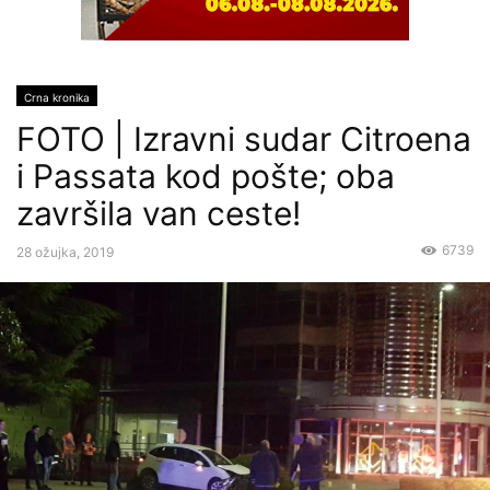
Crna kronika
FOTO | Izravni sudar Citroena
i Passata kod pošte; oba
završila van ceste!
6739
28 ožujka, 2019