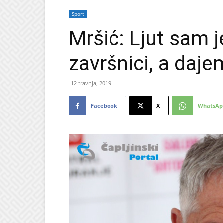
Sport
Mršić: Ljut sam 
završnici, a daj
12 travnja, 2019
Facebook
X
WhatsAp