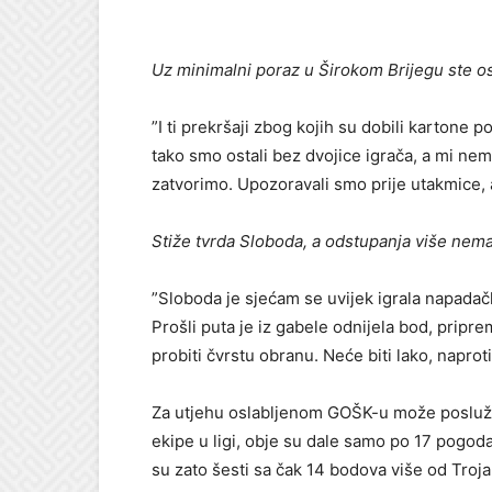
Uz minimalni poraz u Širokom Brijegu ste os
”I ti prekršaji zbog kojih su dobili kartone 
tako smo ostali bez dvojice igrača, a mi nem
zatvorimo. Upozoravali smo prije utakmice, 
Stiže tvrda Sloboda, a odstupanja više nem
”Sloboda je sjećam se uvijek igrala napadačk
Prošli puta je iz gabele odnijela bod, pripr
probiti čvrstu obranu. Neće biti lako, naprot
Za utjehu oslabljenom GOŠK-u može poslužiti
ekipe u ligi, obje su dale samo po 17 pogod
su zato šesti sa čak 14 bodova više od Troj