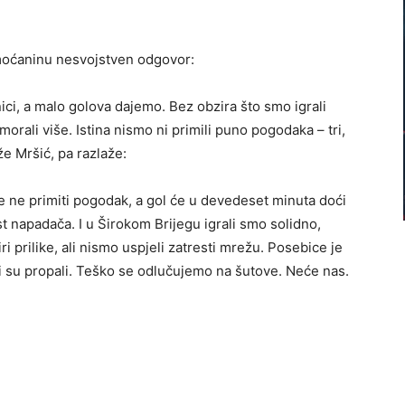
Imoćaninu nesvojstven odgovor:
ici, a malo golova dajemo. Bez obzira što smo igrali
 morali više. Istina nismo ni primili puno pogodaka – tri,
že Mršić, pa razlaže:
le ne primiti pogodak, a gol će u devedeset minuta doći
st napadača. I u Širokom Brijegu igrali smo solidno,
iri prilike, ali nismo uspjeli zatresti mrežu. Posebice je
čaji su propali. Teško se odlučujemo na šutove. Neće nas.