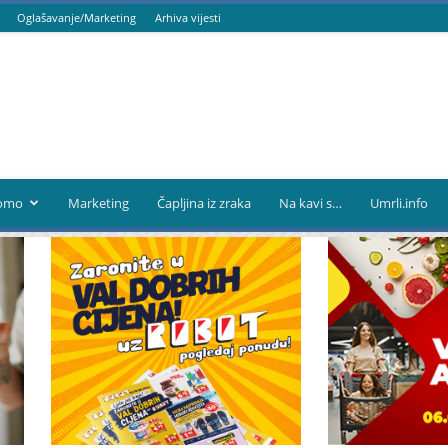
Oglašavanje/Marketing
Arhiva vijesti
omo
Marketing
Čapljina iz zraka
Na kavi s…
Umrli.info