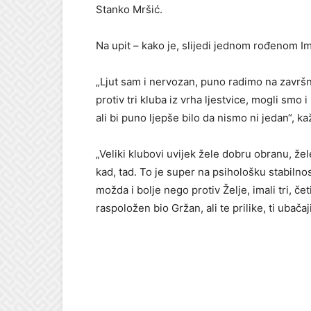
Stanko Mršić.
Na upit – kako je, slijedi jednom rođenom 
„Ljut sam i nervozan, puno radimo na završn
protiv tri kluba iz vrha ljestvice, mogli smo i
ali bi puno ljepše bilo da nismo ni jedan“, ka
„Veliki klubovi uvijek žele dobru obranu, že
kad, tad. To je super na psihološku stabilno
možda i bolje nego protiv Želje, imali tri, čet
raspoložen bio Gržan, ali te prilike, ti uba