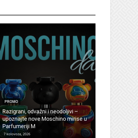
ROMO
PROMO
PROMO
Ljetni popusti
Razigrani, odvažni i neodoljivi –
Radovanović: 
upoznajte nove Moschino mirise u
medicinske ur
Parfumeriji M
kozmetiku
7 kolovoza, 2026
6 kolovoza, 2026