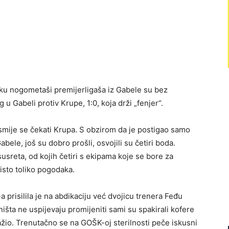
ku nogometaši premijerligaša iz Gabele su bez
g u Gabeli protiv Krupe, 1:0, koja drži „fenjer“.
 smije se čekati Krupa. S obzirom da je postigao samo
bele, još su dobro prošli, osvojili su četiri boda.
susreta, od kojih četiri s ekipama koje se bore za
isto toliko pogodaka.
prisilila je na abdikaciju već dvojicu trenera Feđu
ništa ne uspijevaju promijeniti sami su spakirali kofere
 tražio. Trenutačno se na GOŠK-oj sterilnosti peče iskusni