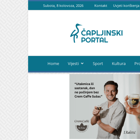
Subota, 8 kolovoza, 2026
Kontakt
Uvjeti korištenja
Čapljinski
portal
Home
Vijesti
Sport
Kultura
Pr