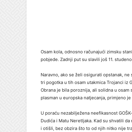
Osam kola, odnosno računajući zimsku stan
pobjede. Zadnji put su slavili još 11. studeno
Naravno, ako se želi osigurati opstanak, ne
tri pogotka u tih osam utakmica Trojanci iz Ga
Obrana je bila poroznija, ali solidna u osam 
plasman u europska natjecanja, primjeno je 
U poraću nezabilježena neefikasnost GOŠK-a 
Dudića i Matu Neretljaka. Kad su shvatili da 
i otišli, bez obzira što to od njih nitko nije