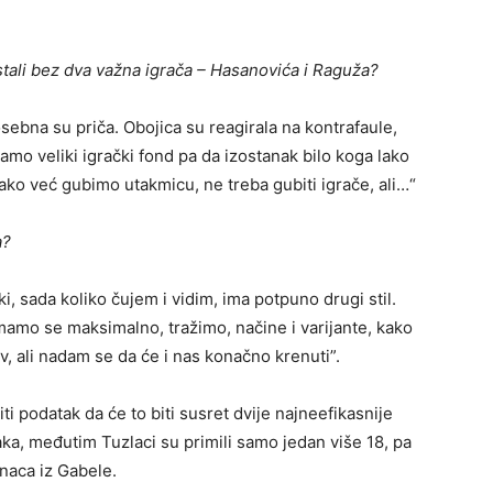
tali bez dva važna igrača – Hasanovića i Raguža?
posebna su priča. Obojica su reagirala na kontrafaule,
amo veliki igrački fond pa da izostanak bilo koga lako
ako već gubimo utakmicu, ne treba gubiti igrače, ali…“
a?
i, sada koliko čujem i vidim, ima potpuno drugi stil.
emamo se maksimalno, tražimo, načine i varijante, kako
iv, ali nadam se da će i nas konačno krenuti”.
 podatak da će to biti susret dvije najneefikasnije
aka, međutim Tuzlaci su primili samo jedan više 18, pa
anaca iz Gabele.