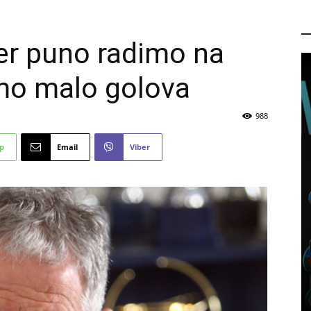
P
jer puno radimo na
emo malo golova
988
p
Email
Viber