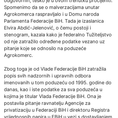
odgovornih, teško je u ovom trenutku procijeniti.
Spomenimo da se o malverzacijama unutar
Agrokomerca raspravljalo i u Domu naroda
Parlamenta Federacije BiH. Tada je izaslanica
Elvira Abdić-Jelenović, o čemu postoji i
stenogram, kazala kako je federalno Tužiteljstvo
od nje zatražilo određene podatke vezano uz
pitanje koje se odnosilo na poduzeće
Agrokomerc.
Zbog toga je od Vlade Federacije BiH zatražila
popis svih nadzornih i upravnih odbora
imenovanih u tom poduzeću od 1995. godine do
danas, kao i iste podatke za sva poduzeća u
kojima je titular Vlada Federacije BiH. Ona je
postavila pitanje ravnatelju Agencije za
privatizaciju u Federaciji BiH i direktoru Registra
vrijednosnih papira u FBiH u vezi s dostavljanjem