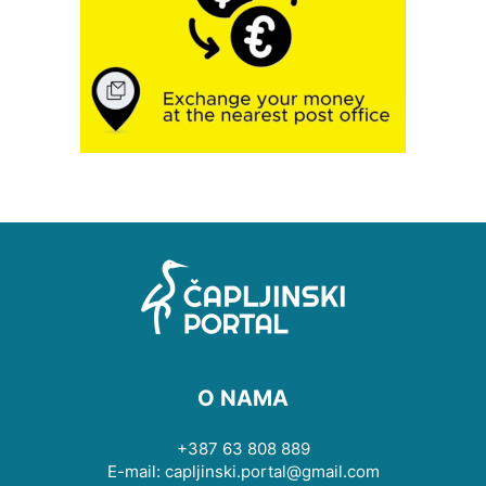
O NAMA
+387 63 808 889
E-mail: capljinski.portal@gmail.com