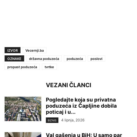
IZVOR
Vecernji.ba
OZNAKE
državna poduzeća
poduzeća
poslovi
propast poduzeća
tvrtke
VEZANI ČLANCI
Pogledajte koja su privatna
poduzeća iz Čapljine dobila
poticaj i u...
4 lipnja, 2026
BIZNIS
Val gašenja u BiH: U samo par