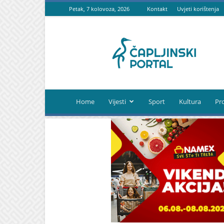
Petak, 7 kolovoza, 2026
Kontakt
Uvjeti korištenja
Čapljinski
portal
Home
Vijesti
Sport
Kultura
Pr