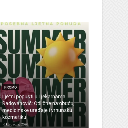
ROMO
PROMO
Ljetni popusti u Ljekarnama
PROMO
Radovanović: Odlične na obuću,
medicinske uređaje i vrhunsku
Ne propustite 
kozmetiku
sedmicu za su
6 kolovoza, 2026
6 kolovoza, 2026