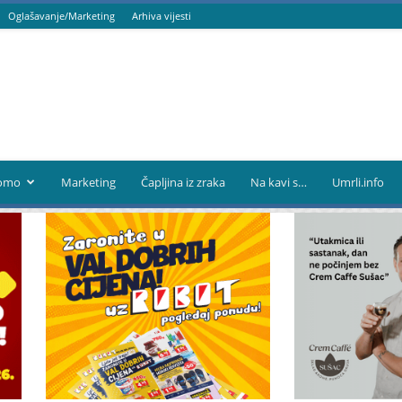
Oglašavanje/Marketing
Arhiva vijesti
omo
Marketing
Čapljina iz zraka
Na kavi s…
Umrli.info