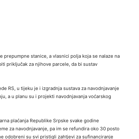
e prepumpne stanice, a vlasnici polja koja se nalaze na
ti priključak za njihove parcele, da bi sustav
de RS, u tijeku je i izgradnja sustava za navodnjavanje
ju, a u planu su i projekti navodnjavanja voćarskog
rarna plaćanja Republike Srpske svake godine
eme za navodnjavanje, pa im se refundira oko 30 posto
odobreni su svi pristigli zahtjevi za sufinanciranje