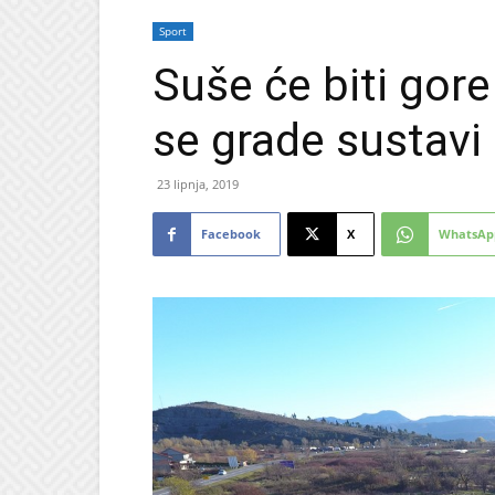
Sport
Suše će biti gor
se grade sustavi
23 lipnja, 2019
Facebook
X
WhatsAp