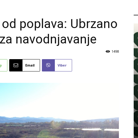
P
e od poplava: Ubrzano
 za navodnjavanje
1498
p
Email
Viber