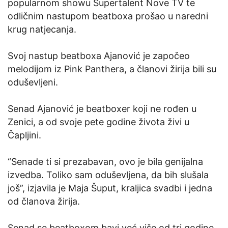
popularnom showu Supertalent Nove TV te
odličnim nastupom beatboxa prošao u naredni
krug natjecanja.
Svoj nastup beatboxa Ajanović je započeo
melodijom iz Pink Panthera, a članovi žirija bili su
oduševljeni.
Senad Ajanović je beatboxer koji ne rođen u
Zenici, a od svoje pete godine života živi u
Čapljini.
“Senade ti si prezabavan, ovo je bila genijalna
izvedba. Toliko sam oduševljena, da bih slušala
još”, izjavila je Maja Šuput, kraljica svadbi i jedna
od članova žirija.
Senad se beatboxom bavi već više od tri godine,