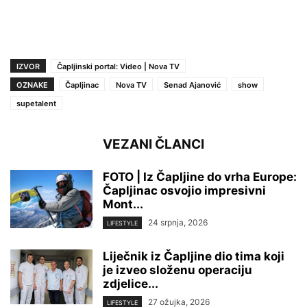
IZVOR
Čapljinski portal: Video | Nova TV
OZNAKE
Čapljinac
Nova TV
Senad Ajanović
show
supetalent
VEZANI ČLANCI
FOTO | Iz Čapljine do vrha Europe:
Čapljinac osvojio impresivni
Mont...
24 srpnja, 2026
LIFESTYLE
Liječnik iz Čapljine dio tima koji
je izveo složenu operaciju
zdjelice...
27 ožujka, 2026
LIFESTYLE