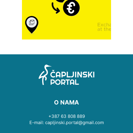
O NAMA
+387 63 808 889
E-mail: capljinski.portal@gmail.com