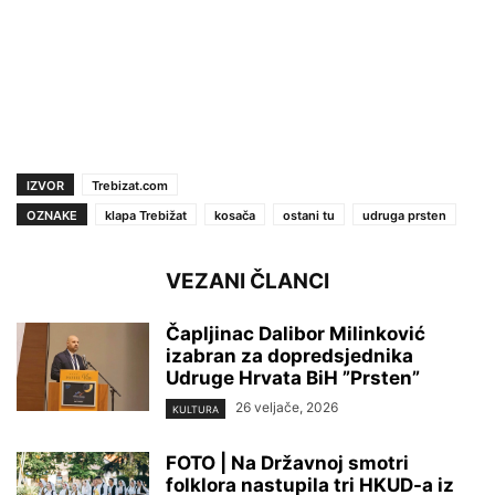
IZVOR
Trebizat.com
OZNAKE
klapa Trebižat
kosača
ostani tu
udruga prsten
VEZANI ČLANCI
Čapljinac Dalibor Milinković
izabran za dopredsjednika
Udruge Hrvata BiH ”Prsten”
26 veljače, 2026
KULTURA
FOTO | Na Državnoj smotri
folklora nastupila tri HKUD-a iz