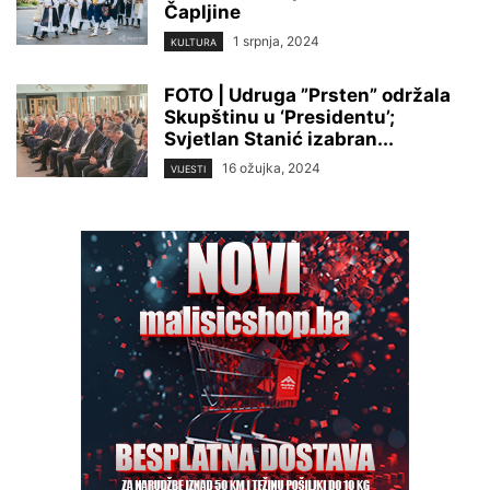
Čapljine
1 srpnja, 2024
KULTURA
FOTO | Udruga ”Prsten” održala
Skupštinu u ‘Presidentu’;
Svjetlan Stanić izabran...
16 ožujka, 2024
VIJESTI