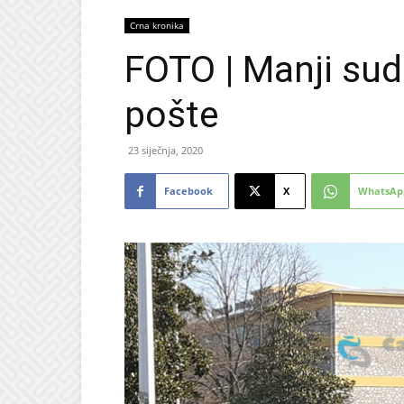
Crna kronika
FOTO | Manji sud
pošte
23 siječnja, 2020
Facebook
X
WhatsAp