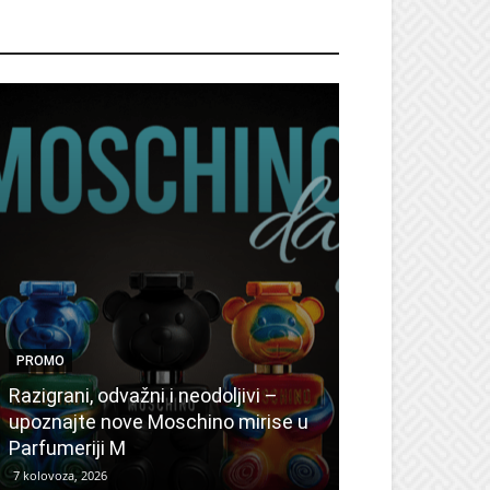
ROMO
PROMO
PROMO
Ljetni popusti
Razigrani, odvažni i neodoljivi –
Radovanović: 
upoznajte nove Moschino mirise u
medicinske ur
Parfumeriji M
kozmetiku
7 kolovoza, 2026
6 kolovoza, 2026