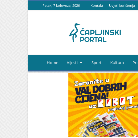
Petak, 7 kolovoza, 2026
Kontakt
Uvjeti korištenja
Čapljinski
portal
Home
Vijesti
Sport
Kultura
Pr