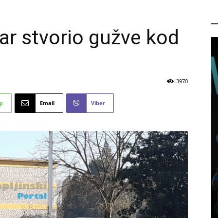
P
ar stvorio gužve kod
3970
p
Email
Viber