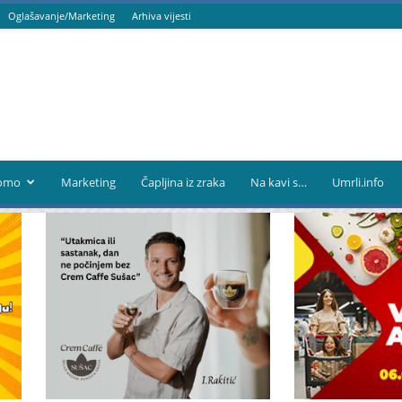
Oglašavanje/Marketing
Arhiva vijesti
omo
Marketing
Čapljina iz zraka
Na kavi s…
Umrli.info