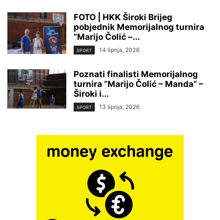
FOTO | HKK Široki Brijeg
pobjednik Memorijalnog turnira
”Marijo Čolić –...
14 lipnja, 2026
SPORT
Poznati finalisti Memorijalnog
turnira ”Marijo Čolić – Manda” –
Široki i...
13 lipnja, 2026
SPORT