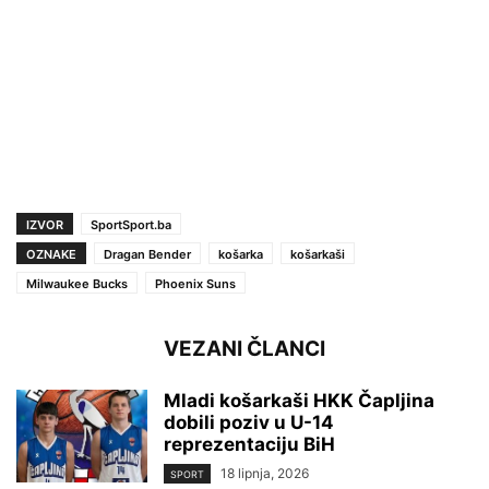
IZVOR
SportSport.ba
OZNAKE
Dragan Bender
košarka
košarkaši
Milwaukee Bucks
Phoenix Suns
VEZANI ČLANCI
Mladi košarkaši HKK Čapljina
dobili poziv u U-14
reprezentaciju BiH
18 lipnja, 2026
SPORT