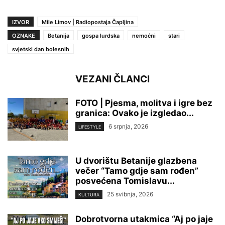
IZVOR
Mile Limov | Radiopostaja Čapljina
OZNAKE
Betanija
gospa lurdska
nemoćni
stari
svjetski dan bolesnih
VEZANI ČLANCI
FOTO | Pjesma, molitva i igre bez
granica: Ovako je izgledao...
6 srpnja, 2026
LIFESTYLE
U dvorištu Betanije glazbena
večer “Tamo gdje sam rođen”
posvećena Tomislavu...
25 svibnja, 2026
KULTURA
Dobrotvorna utakmica “Aj po jaje