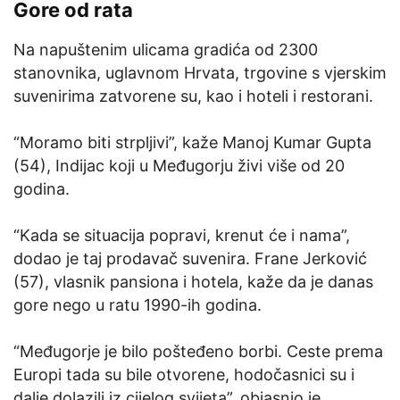
Gore od rata
Na napuštenim ulicama gradića od 2300
stanovnika, uglavnom Hrvata, trgovine s vjerskim
suvenirima zatvorene su, kao i hoteli i restorani.
“Moramo biti strpljivi”, kaže Manoj Kumar Gupta
(54), Indijac koji u Međugorju živi više od 20
godina.
“Kada se situacija popravi, krenut će i nama”,
dodao je taj prodavač suvenira. Frane Jerković
(57), vlasnik pansiona i hotela, kaže da je danas
gore nego u ratu 1990-ih godina.
“Međugorje je bilo pošteđeno borbi. Ceste prema
Europi tada su bile otvorene, hodočasnici su i
dalje dolazili iz cijelog svijeta”, objasnio je.