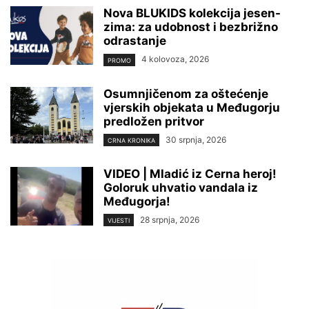
Nova BLUKIDS kolekcija jesen-
zima: za udobnost i bezbrižno
odrastanje
4 kolovoza, 2026
PROMO
Osumnjičenom za oštećenje
vjerskih objekata u Međugorju
predložen pritvor
30 srpnja, 2026
CRNA KRONIKA
VIDEO | Mladić iz Cerna heroj!
Goloruk uhvatio vandala iz
Međugorja!
28 srpnja, 2026
VIJESTI