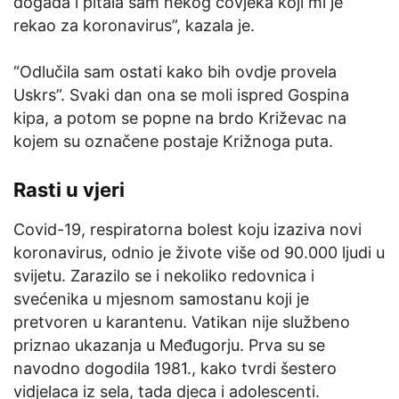
događa i pitala sam nekog čovjeka koji mi je
rekao za koronavirus”, kazala je.
“Odlučila sam ostati kako bih ovdje provela
Uskrs”. Svaki dan ona se moli ispred Gospina
kipa, a potom se popne na brdo Križevac na
kojem su označene postaje Križnoga puta.
Rasti u vjeri
Covid-19, respiratorna bolest koju izaziva novi
koronavirus, odnio je živote više od 90.000 ljudi u
svijetu. Zarazilo se i nekoliko redovnica i
svećenika u mjesnom samostanu koji je
pretvoren u karantenu. Vatikan nije službeno
priznao ukazanja u Međugorju. Prva su se
navodno dogodila 1981., kako tvrdi šestero
vidjelaca iz sela, tada djeca i adolescenti.