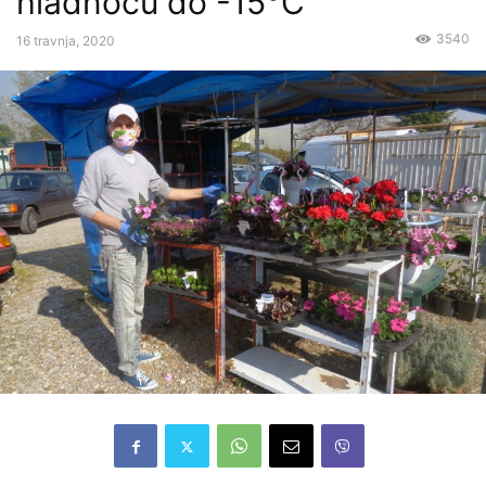
hladnoću do -15°C
3540
16 travnja, 2020