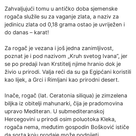
Zahvaljujući tomu u antičko doba sjemenske
rogača služile su za vaganje zlata, a naziv za
jedinicu zlata od 0,18 grama ostao je uvriježen i
do danas – karat!
Za rogač je vezana i još jedna zanimljivost,
poznat je i pod nazivom „Kruh svetog Ivana”, jer
se po predaji Ivan Krstitelj njime hranio dok je
živio u prirodi. Valja reći da su ga Egipćani koristili
kao lijek, a Grci i Rimljani kao prirodni desert.
Inače, rogač (lat. Ceratonia siliqua) je zimzelena
biljka iz obitelji mahunarki, čija je pradomovina
upravo Mediteran. U submediteranskoj
Hercegovini u prirodi osim poluotoka Kleka,
rogača nema, međutim gospodin Bošković ističe
da sorta koju prodaje može podnijeti