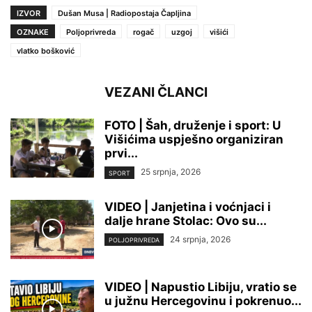
IZVOR
Dušan Musa | Radiopostaja Čapljina
OZNAKE
Poljoprivreda
rogač
uzgoj
višići
vlatko bošković
VEZANI ČLANCI
FOTO | Šah, druženje i sport: U
Višićima uspješno organiziran
prvi...
25 srpnja, 2026
SPORT
VIDEO | Janjetina i voćnjaci i
dalje hrane Stolac: Ovo su...
24 srpnja, 2026
POLJOPRIVREDA
VIDEO | Napustio Libiju, vratio se
u južnu Hercegovinu i pokrenuo...