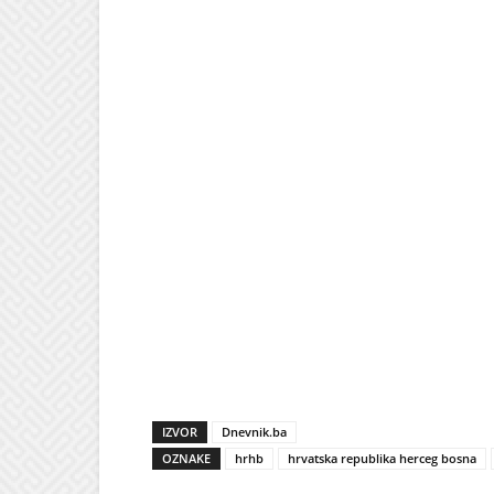
IZVOR
Dnevnik.ba
OZNAKE
hrhb
hrvatska republika herceg bosna