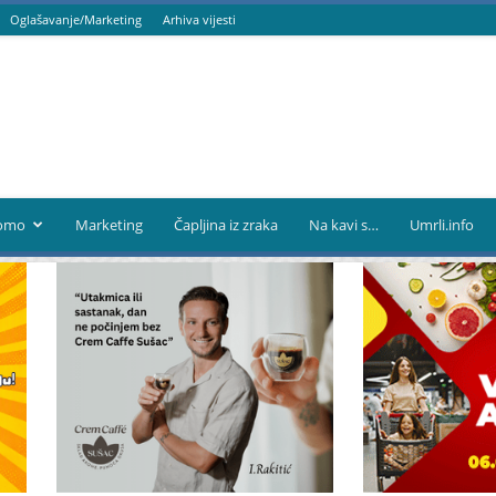
Oglašavanje/Marketing
Arhiva vijesti
omo
Marketing
Čapljina iz zraka
Na kavi s…
Umrli.info