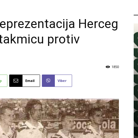
P
 reprezentacija Herceg
takmicu protiv
1850
p
Email
Viber