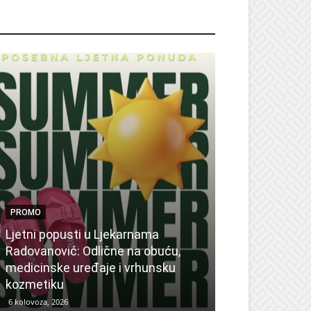
ROMO
PROMO
Ljetni popusti u Ljekarnama
PROMO
Radovanović: Odlične na obuću,
medicinske uređaje i vrhunsku
Ne propustite 
kozmetiku
sedmicu za su
6 kolovoza, 2026
6 kolovoza, 2026