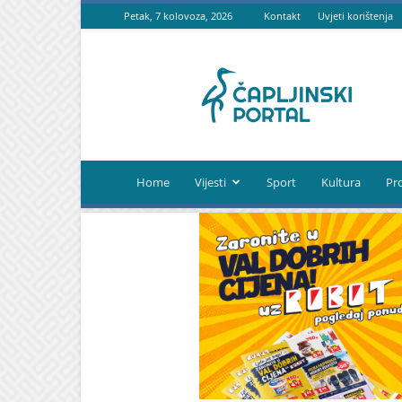
Petak, 7 kolovoza, 2026
Kontakt
Uvjeti korištenja
Čapljinski
portal
Home
Vijesti
Sport
Kultura
Pr