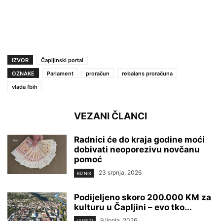
IZVOR
Čapljinski portal
OZNAKE
Parlament
proračun
rebalans proračuna
vlada fbih
VEZANI ČLANCI
Radnici će do kraja godine moći
dobivati neoporezivu novčanu
pomoć
23 srpnja, 2026
BIZNIS
Podijeljeno skoro 200.000 KM za
kulturu u Čapljini – evo tko...
9 lipnja, 2026
VIJESTI