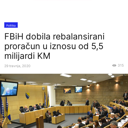
Politika
FBiH dobila rebalansirani
proračun u iznosu od 5,5
milijardi KM
315
29 travnja, 2020